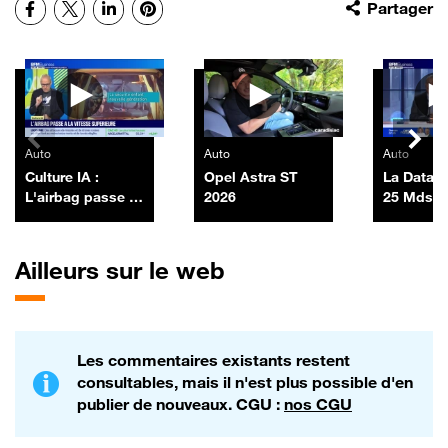
Facebook
X
LinkedIn
Pinterest
Partager
Autres vidéos
Auto
Auto
Auto
Culture IA :
Opel Astra ST
La Data 
L'airbag passe à
2026
25 Mds$ 
la vitesse
SpaceX a
supérieure, par
sa premi
Anthony Morel -
émission
Ailleurs sur le web
03/07
obligatai
levant 25
06/07
Les commentaires existants restent
consultables, mais il n'est plus possible d'en
publier de nouveaux. CGU :
nos CGU