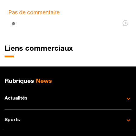
Liens commerciaux
Plan de site
Rubriques
News
Actualités
Sports