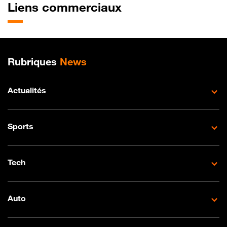
Liens commerciaux
Plan de site
Rubriques
News
Actualités
Sports
Tech
Auto