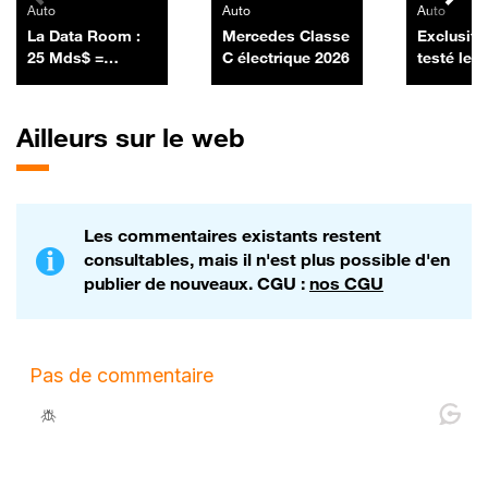
Auto
Auto
Auto
La Data Room :
Mercedes Classe
Exclusif :
25 Mds$ =
C électrique 2026
testé les
SpaceX a lancé
nouveaux
sa première
Duster pi
émission
Ailleurs sur le web
obligataire en
levant 25 Mds$ -
06/07
Les commentaires existants restent
consultables, mais il n'est plus possible d'en
publier de nouveaux. CGU :
nos CGU