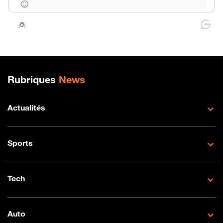
Plan de site
Rubriques
News
Actualités
Sports
Tech
Auto