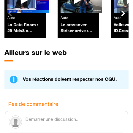
Auto
Auto
Auto
La Data Room :
Le crossover
Volkswa
25 Mds$ =
Striker arrive :
ID.Cross
SpaceX a lancé
encore un futur
sa première
best-seller pour
émission
Dacia ?
Ailleurs sur le web
obligataire en
levant 25 Mds$ -
06/07
Vos réactions doivent respecter
nos CGU
.