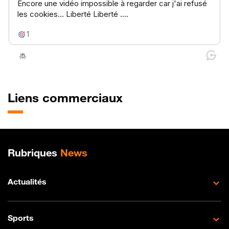
Liens commerciaux
Plan de site
Rubriques
News
Actualités
Sports