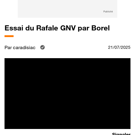
Publicité
Essai du Rafale GNV par Borel
Par
caradisiac
21/07/2025
Signaler