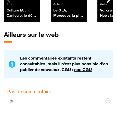
Auto
Auto
Auto
Culture IA :
Le GLA,
Volkswag
Canicule, le défi
Mercedes la plus
Neo : la l
high-tech des
vendue en
Murphy
constructeurs
France, revient
auto, par Anthony
chargé à bloc
Ailleurs sur le web
Morel - 10/07
Les commentaires existants restent
consultables, mais il n'est plus possible d'en
publier de nouveaux. CGU :
nos CGU