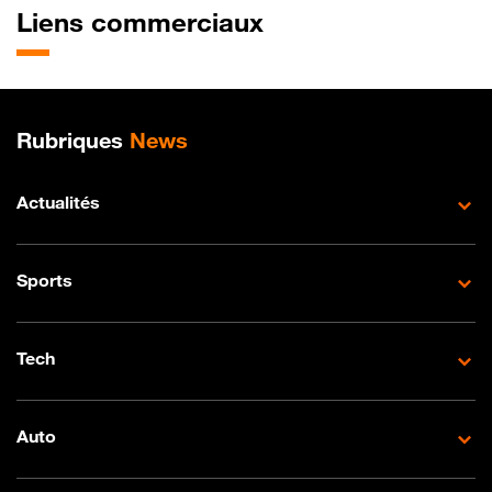
Liens commerciaux
Plan de site
Rubriques
News
Actualités
Sports
Tech
Auto