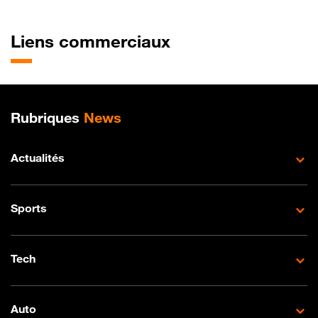
Liens commerciaux
Plan de site
Rubriques
News
Actualités
Sports
Tech
Auto