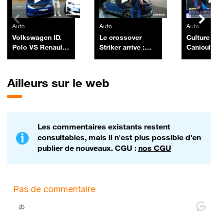
Auto
Auto
Auto
Volkswagen ID.
Le crossover
Culture IA
Polo VS Renault
Striker arrive :
Canicule, 
R5
encore un futur
high-tech
best-seller pour
construct
Dacia ?
auto, par
Ailleurs sur le web
Morel - 1
Les commentaires existants restent
consultables, mais il n'est plus possible d'en
publier de nouveaux. CGU :
nos CGU