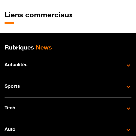
Liens commerciaux
Plan de site
Rubriques
News
Actualités
Sports
Tech
Auto