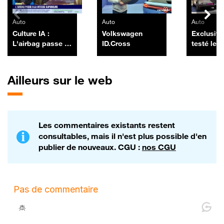
Auto
Auto
Auto
Culture IA :
Volkswagen
Exclusif :
L'airbag passe à
ID.Cross
testé les
la vitesse
nouveaux
supérieure, par
Duster pi
Anthony Morel -
Ailleurs sur le web
03/07
Les commentaires existants restent
consultables, mais il n'est plus possible d'en
publier de nouveaux. CGU :
nos CGU