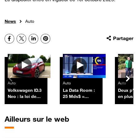
News
Auto
Facebook
X
LinkedIn
Pinterest
Partager
Autres vidéos
Auto
Auto
Auto
Volkswagen ID.3
La Data Room :
Deux p’ti
Neo : la loi de
25 Mds$ =
en plus p
Murphy
SpaceX a lancé
Tesla Mo
sa première
émission
Ailleurs sur le web
obligataire en
levant 25 Mds$ -
06/07