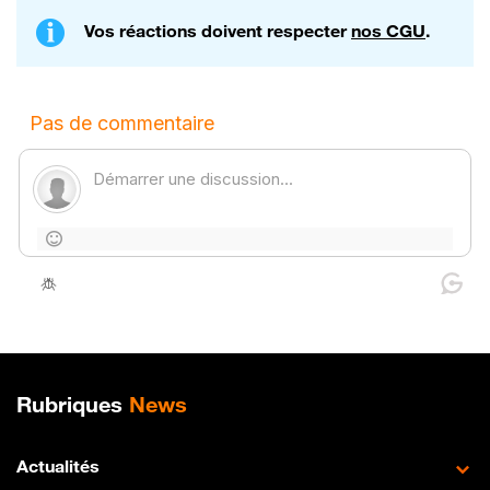
Vos réactions doivent respecter
nos CGU
.
Plan de site
Rubriques
News
Actualités