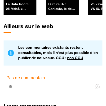
La Data Room :
Culture IA :
Volkswag
25 Mds$ =
Canicule, le défi
VS ID. Po
SpaceX a lancé
high-tech des
sa première
constructeurs
émission
auto, par Anthony
Ailleurs sur le web
obligataire en
Morel - 10/07
levant 25 Mds$ -
06/07
Les commentaires existants restent
consultables, mais il n'est plus possible d'en
publier de nouveaux. CGU :
nos CGU
Liens commerciaux