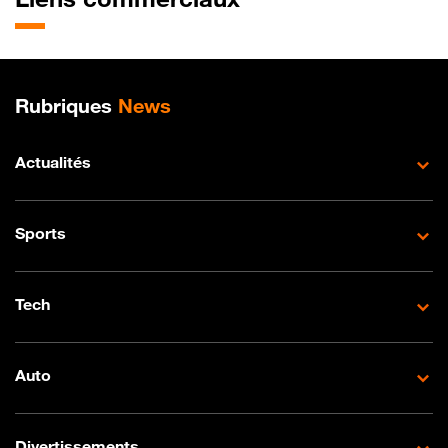
Plan de site
Rubriques
News
Actualités
Sports
Tech
Auto
Divertissements