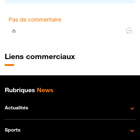
Liens commerciaux
Plan de site
Rubriques
News
Actualités
Sports