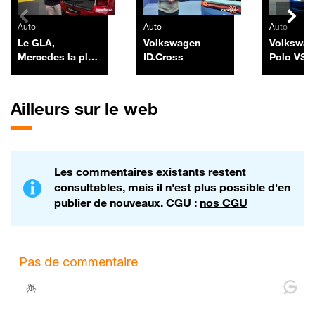
Auto
Auto
Auto
Le GLA,
Volkswagen
Volkswag
Mercedes la plus
ID.Cross
Polo VS 
vendue en
R5
France, revient
chargé à bloc
Ailleurs sur le web
Les commentaires existants restent
consultables, mais il n'est plus possible d'en
publier de nouveaux. CGU :
nos CGU