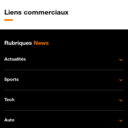
Liens commerciaux
Plan de site
Rubriques
News
Actualités
Sports
Tech
Auto