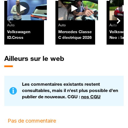
Auto
Auto
Auto
Volkswagen
Mercedes Classe
Volkswag
ID.Cross
C électrique 2026
Neo : la l
Murphy
Ailleurs sur le web
Les commentaires existants restent
consultables, mais il n'est plus possible d'en
publier de nouveaux. CGU :
nos CGU