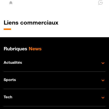
Liens commerciaux
Plan de site
Rubriques
News
Actualités
Sports
Tech