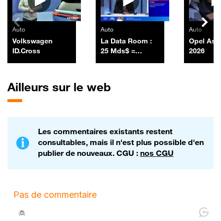
Auto
Auto
Auto
Volkswagen
La Data Room :
Opel Ast
ID.Cross
25 Mds$ =
2026
SpaceX a lancé
sa première
émission
Ailleurs sur le web
obligataire en
levant 25 Mds$ -
06/07
Les commentaires existants restent
consultables, mais il n'est plus possible d'en
publier de nouveaux. CGU :
nos CGU