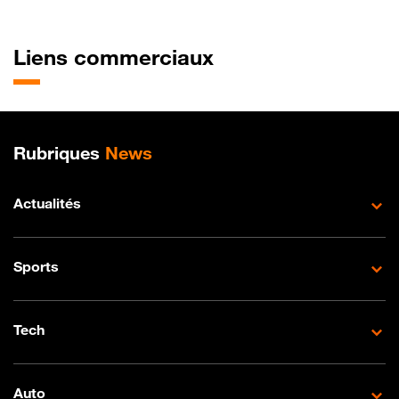
Liens commerciaux
Plan de site
Rubriques
News
Actualités
Sports
Tech
Auto