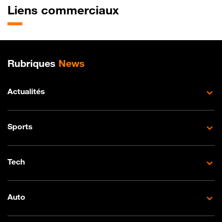
Liens commerciaux
Plan de site
Rubriques
News
Actualités
Sports
Tech
Auto