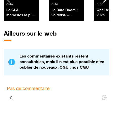
Auto
Auto
Auto
Le GLA,
La Data Room :
Opel Ast
Mercedes la plus
25 Mds$ =
2026
vendue en
SpaceX a lancé
France, revient
sa première
chargé à bloc
émission
Ailleurs sur le web
obligataire en
levant 25 Mds$ -
06/07
Les commentaires existants restent
consultables, mais il n'est plus possible d'en
publier de nouveaux. CGU :
nos CGU