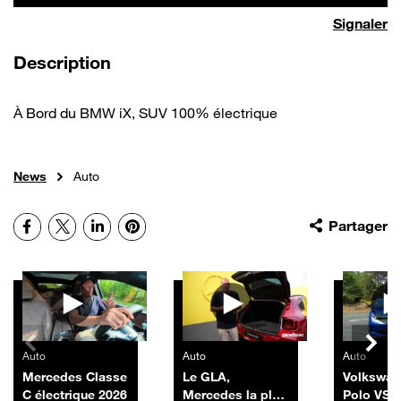
Signaler
de la vidéo
Description
À Bord du BMW iX, SUV 100% électrique
News
Auto
Facebook
X
LinkedIn
Pinterest
Partager
Autres vidéos
Auto
Auto
Auto
Mercedes Classe
Le GLA,
Volkswag
C électrique 2026
Mercedes la plus
Polo VS 