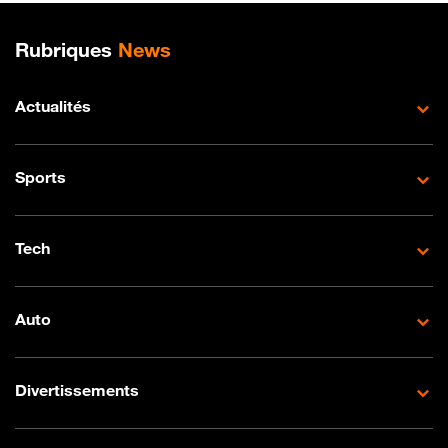
Plan de site
Rubriques
News
Actualités
Sports
Tech
Auto
Divertissements