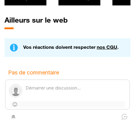
vendue en
R5
France, revient
chargé à bloc
Ailleurs sur le web
Vos réactions doivent respecter
nos CGU
.