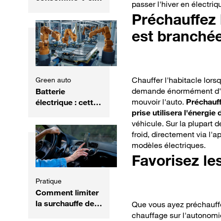
passer l'hiver en électriq
vraiment plus de
Préchauffez l
carburant ? Voici
ce qu'il faut
est branché
savoir
Chauffer l'habitacle lor
Green auto
demande énormément d'éne
Batterie
mouvoir l'auto.
Préchauff
électrique : cette
prise utilisera l'énergie
technologie
véhicule. Sur la plupart d
chinoise promet
froid, directement via l'
une recharge en 3
modèles électriques.
minutes
Favorisez le
Pratique
Comment limiter
la surchauffe de
Que vous ayez préchauffé
votre téléphone
chauffage sur l'autonomi