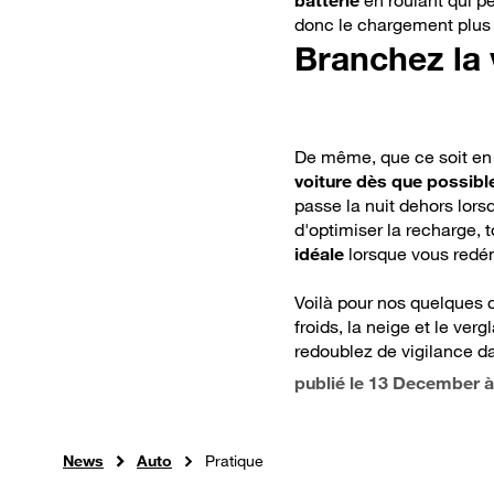
batterie
en roulant qui pe
donc le chargement plus 
Branchez la v
De même, que ce soit en 
voiture dès que possible
passe la nuit dehors lors
d'optimiser la recharge,
idéale
lorsque vous redé
Voilà pour nos quelques c
froids, la neige et le ver
redoublez de vigilance d
publié le
13 December à
News
Auto
Pratique