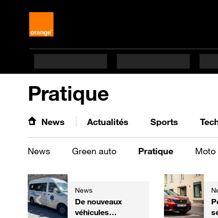
Pratique
News
Actualités
Sports
Tec
News
Green auto
Pratique
Moto
News
N
De nouveaux
P
véhicules
s