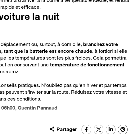
rmettra d'arriver à la borne à température idéale, et rendra
rapide et efficace.
oiture la nuit
déplacement ou, surtout, à domicile,
branchez votre
, tant que la batterie est encore chaude
, à fortiori si elle
que les températures sont les plus froides. Cela permettra
 tout en conservant une
température de fonctionnement
marrerez.
onseils pratiques. N'oubliez pas qu'en hiver et par temps
glas peuvent s'inviter sur la route. Réduisez votre vitesse et
ans ces conditions.
 05h00
, Quentin Pannaud
Partager
Facebook
X
LinkedIn
Pinter