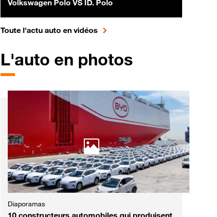
Volkswagen Polo VS ID. Polo
pour accéder à toute l'actualité 
Toute l'actu auto en vidéos
L'auto en photos
Diaporamas
10 constructeurs automobiles qui produisent