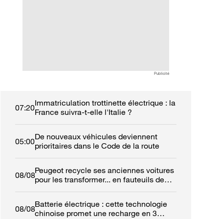
entreprises mondi
Publicité
Immatriculation trottinette électrique : la
07:20
France suivra-t-elle l'Italie ?
De nouveaux véhicules deviennent
05:00
prioritaires dans le Code de la route
Peugeot recycle ses anciennes voitures
08/08
pour les transformer... en fauteuils de
cinéma
Batterie électrique : cette technologie
08/08
chinoise promet une recharge en 3