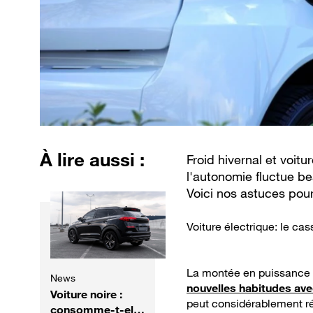
À lire aussi :
Froid hivernal et voit
l'autonomie fluctue be
Voici nos astuces pou
Voiture électrique: le ca
La montée en puissance de
News
nouvelles habitudes avec
Voiture noire :
peut considérablement réd
consomme-t-elle