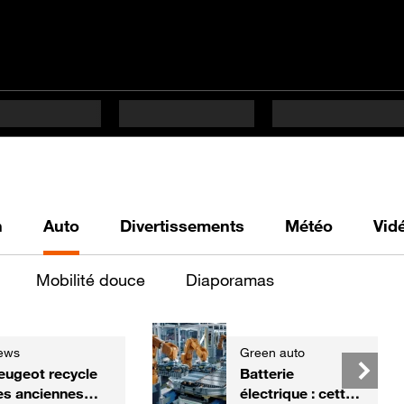
h
Auto
Divertissements
Météo
Vid
Mobilité douce
Diaporamas
ews
Green auto
eugeot recycle
Batterie
es anciennes
électrique : cette