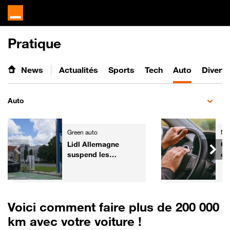
Pratique
News
Actualités
Sports
Tech
Auto
Divert
Auto
Green auto
Ne
Lidl Allemagne
Co
suspend les
ce
commandes de
po
voitures électriques
au
de fonction
re
Voici comment faire plus de 200 000
km avec votre voiture !