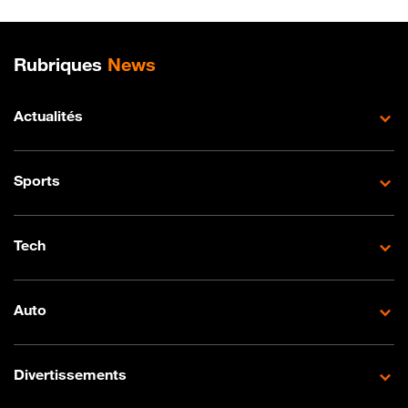
Plan de site
Rubriques
News
Actualités
Sports
Tech
Auto
Divertissements