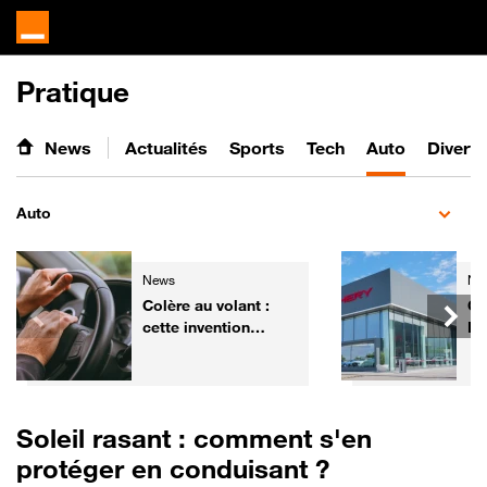
Pratique
News
Actualités
Sports
Tech
Auto
Divert
Auto
News
Ne
Colère au volant :
Ch
cette invention
Fr
pourrait aider les
él
automobilistes à
ga
retrouver leur calme
de
Soleil rasant : comment s'en
protéger en conduisant ?