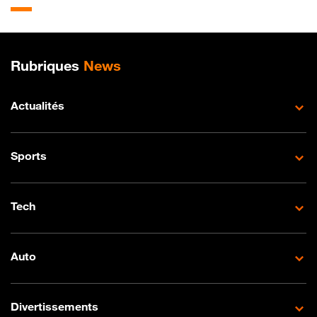
Plan de site
Rubriques
News
Actualités
Sports
Tech
Auto
Divertissements