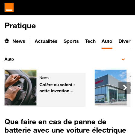
Pratique
News
Actualités
Sports
Tech
Auto
Divert
Auto
News
Ne
Colère au volant :
Ch
cette invention
Fr
pourrait aider les
él
automobilistes à
ga
retrouver leur calme
de
Que faire en cas de panne de
batterie avec une voiture électrique