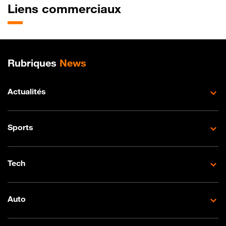
Liens commerciaux
Plan de site
Rubriques
News
Actualités
Sports
Tech
Auto