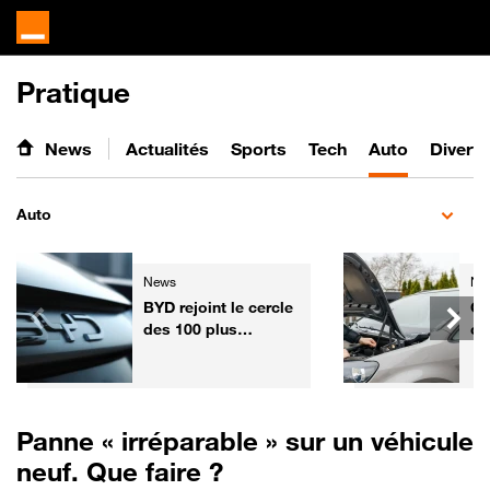
Pratique
News
Actualités
Sports
Tech
Auto
Divert
Auto
News
Ne
BYD rejoint le cercle
Ga
des 100 plus
co
grandes entreprises
l'
mondiales
fa
vo
Fr
Panne « irréparable » sur un véhicule
neuf. Que faire ?