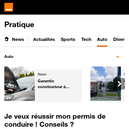
Pratique
News
Actualités
Sports
Tech
Auto
Divert
Auto
News
Gre
Garantie
Li
constructeur à
su
l'étranger : peut-on
co
faire réparer sa
vo
voiture hors de
de
France ?
Je veux réussir mon permis de
conduire ! Conseils ?