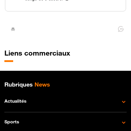
Liens commerciaux
Plan de site
Rubriques
News
Actualités
Sports