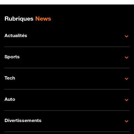
Plan de site
Rubriques
News
Actualités
Sports
Tech
Auto
Divertissements