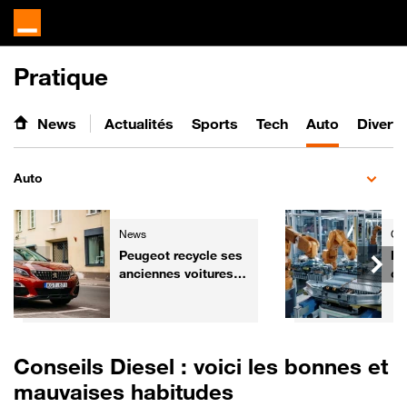
Pratique
News
Actualités
Sports
Tech
Auto
Divert
Auto
News
Gre
Peugeot recycle ses
Ba
anciennes voitures
ce
pour les
ch
transformer... en
re
fauteuils de cinéma
mi
Conseils Diesel : voici les bonnes et
mauvaises habitudes