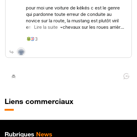
Liens commerciaux
Plan de site
Rubriques
News