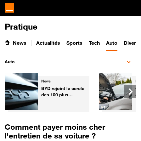
Pratique
News
Actualités
Sports
Tech
Auto
Divert
Auto
News
Ne
BYD rejoint le cercle
Ga
des 100 plus
co
grandes entreprises
l'
mondiales
fa
vo
Fr
Comment payer moins cher
l'entretien de sa voiture ?