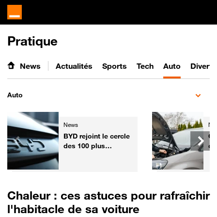
Pratique
News
Actualités
Sports
Tech
Auto
Divert
Auto
News
Ne
BYD rejoint le cercle
Ga
des 100 plus
co
grandes entreprises
l'
mondiales
fa
vo
Fr
Chaleur : ces astuces pour rafraîchir
l'habitacle de sa voiture