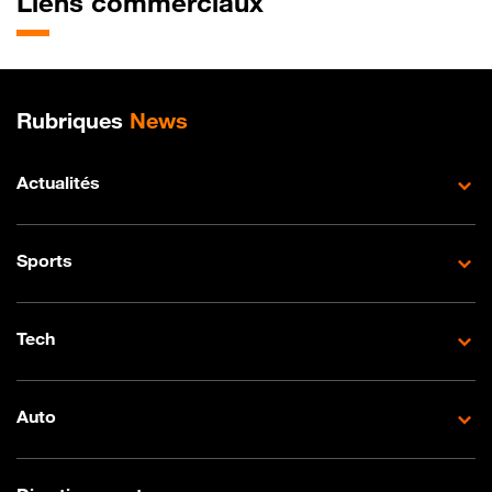
Liens commerciaux
Plan de site
Rubriques
News
Actualités
Sports
Tech
Auto