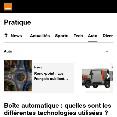
Pratique
News
Actualités
Sports
Tech
Auto
Divert
Auto
News
Gre
Rond-point : Les
Da
Français oublient
mi
trop souvent ce
à 
geste simple !
co
mo
Boîte automatique : quelles sont les
différentes technologies utilisées ?