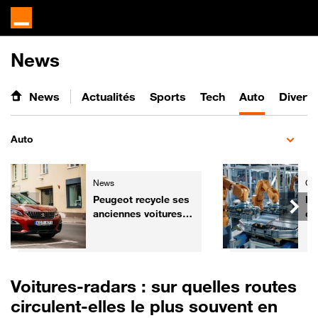
News
News
Actualités
Sports
Tech
Auto
Divert
Auto
News
Gre
Peugeot recycle ses
Ba
anciennes voitures
ce
pour les
ch
transformer... en
re
fauteuils de cinéma
mi
Voitures-radars : sur quelles routes
circulent-elles le plus souvent en