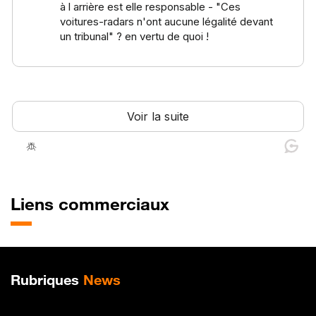
Liens commerciaux
Plan de site
Rubriques
News