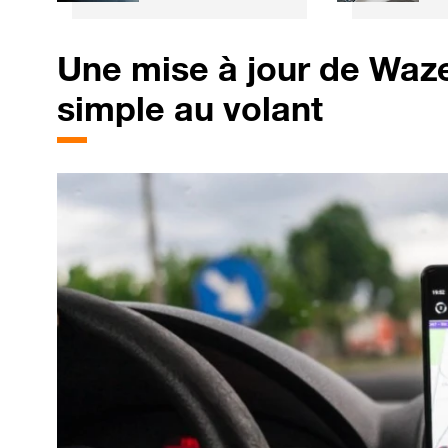
plus grandes
l'
entreprises
o
mondiales
v
Une mise à jour de Waze 
F
simple au volant