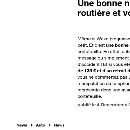
Une bonne no
stationnement
routière et v
Même si Waze progresse l
petit. Et c'est
une bonne n
portefeuille. En effet, ut
message ou simplement uti
d'accident ! Et si vous ête
de 135 € et d'un retrait
vous ne commettez pas un
manipulation du téléphone
représente donc une avan
portefeuille.
publié le
4 December à 
News
Auto
News