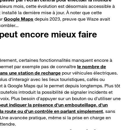
usieurs mois, cette évolution est désormais accessible à
t installé la dernière mise à jour. À noter que cette
ur
Google Maps
depuis 2023, preuve que Waze avait
combler...
peut encore mieux faire
èrement, certaines fonctionnalités manquent encore à
e permet par exemple pas de connaître
le nombre de
ans une station de recharge
pour véhicules électriques.
us d'interagir avec les lieux touristiques, cafés ou
nt à Google Maps qui le permet depuis longtemps. Plus tôt
utefois introduit la possibilité de signaler incidents et
oix. Plus besoin d'appuyer sur un bouton ou d'utiliser une
peut indiquer la présence d'un embouteillage, d'un
 la route ou d'un contrôle en parlant simplement
, sans
. Une avancée pratique, même si la prise en charge en
attendre.