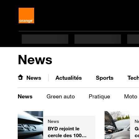
News
News
Actualités
Sports
Tec
News
Green auto
Pratique
Moto
News
N
BYD rejoint le
G
cercle des 100
c