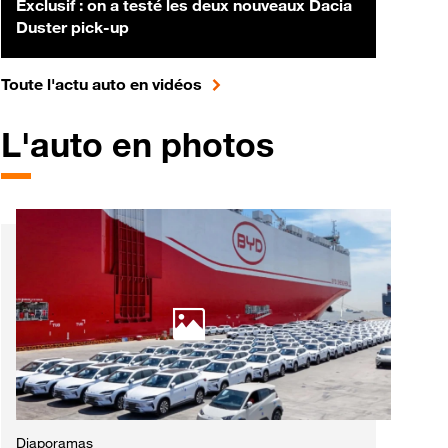
Exclusif : on a testé les deux nouveaux Dacia
Duster pick-up
pour accéder à toute l'actualité 
Toute l'actu auto en vidéos
L'auto en photos
Diaporamas