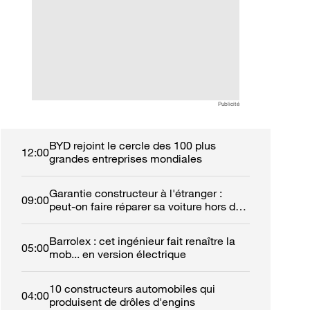
automobilistes à retrouver
ans de garantie et
leur calme
réseau de 50 con
Publicité
BYD rejoint le cercle des 100 plus
12:00
grandes entreprises mondiales
Garantie constructeur à l'étranger :
09:00
peut-on faire réparer sa voiture hors de
France ?
Barrolex : cet ingénieur fait renaître la
05:00
mob... en version électrique
10 constructeurs automobiles qui
04:00
produisent de drôles d'engins