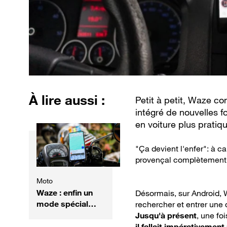
À lire aussi :
Petit à petit, Waze co
intégré de nouvelles fo
en voiture plus pratiq
"Ça devient l'enfer": à c
provençal complètement
Moto
Waze : enfin un
Désormais, sur Android, 
mode spécial
rechercher et entrer une 
moto... ou
Jusqu'à présent
, une fo
presque
il fallait impérativemen