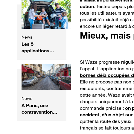
action
. Testée depuis pl
tous les utilisateurs ayan
possibilité existait déjà s
encore un léger retard à 
Mieux, mais 
News
Les 5
applications
indispensables
Si Waze progresse réguli
pour partir en
l'appel. L'application n
vacances en
bornes déjà occupées d
voiture cet été
Elle ne propose pas non pl
restaurants, contraireme
cette année, Waze avait to
News
dangers uniquement à la v
À Paris, une
commande précise :
on 
contravention
accident, d'un objet sur
peut parfois
quitter la route des yeux
coûter moins
français se fait toujours 
cher que le