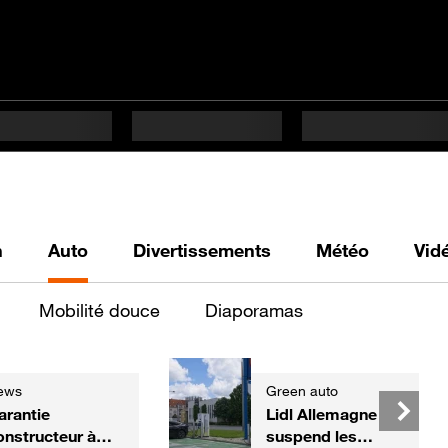
h
Auto
Divertissements
Météo
Vid
Mobilité douce
Diaporamas
ews
Green auto
arantie
Lidl Allemagne
onstructeur à
suspend les