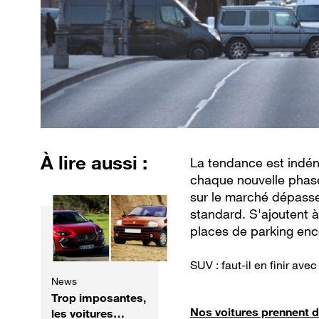
À lire aussi :
La tendance est indéni
chaque nouvelle phase.
sur le marché dépasse
standard. S'ajoutent à
places de parking enco
SUV : faut-il en finir ave
News
Trop imposantes,
Nos voitures prennent d
les voitures