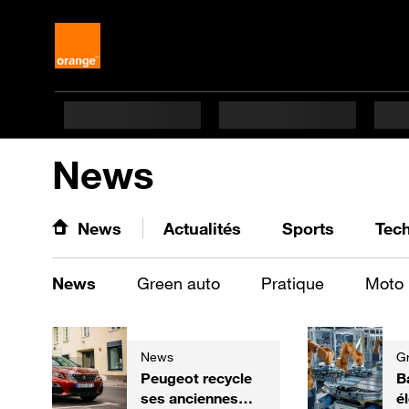
News
News
Actualités
Sports
Tec
News
Green auto
Pratique
Moto
News
G
Peugeot recycle
B
ses anciennes
él