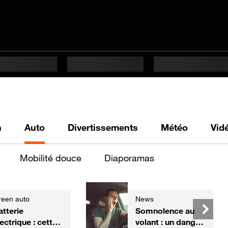
h
Auto
Divertissements
Météo
Vid
Mobilité douce
Diaporamas
reen auto
News
atterie
Somnolence au
ectrique : cette
volant : un danger