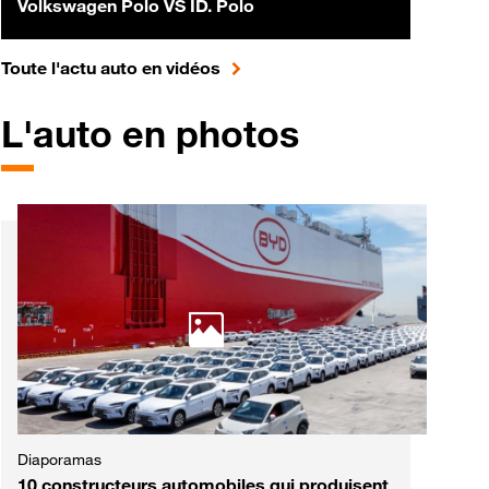
Volkswagen Polo VS ID. Polo
pour accéder à toute l'actualité 
Toute l'actu auto en vidéos
L'auto en photos
Diaporamas
10 constructeurs automobiles qui produisent