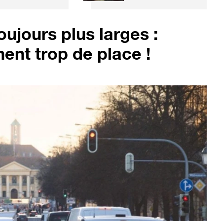
echnologie
similaire... à
hinoise promet
l'alcool
ne recharge en 3
oujours plus larges :
inutes
ent trop de place !