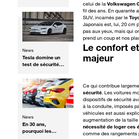
celui de la
Volkswagen G
neuves ? Une
fil des ans. En quarante 
organisation tire
SUV, incarnés par le
Toy
la sonnette
Japonais est, lui, 20 cm 
d'alarme
pas aux yeux, mais qui on
prend un coup et nos pla
Le confort e
News
majeur
Tesla domine un
test de sécurité
inédit face aux
voitures
chinoises
Ce qui contribue largeme
sécurité
. Les voitures m
dispositifs de sécurité a
à la conduite, imposés p
véhicules est aussi expli
News
augmentation de la taille
En 30 ans,
nécessité de loger ces 
pourquoi les
comme des rangements pl
voitures colorées