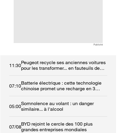
entreprises mondiales
réparer sa voiture
France ?
Publicité
Peugeot recycle ses anciennes voitures
11:30
pour les transformer... en fauteuils de
cinéma
Batterie électrique : cette technologie
07:10
chinoise promet une recharge en 3
minutes
Somnolence au volant : un danger
05:00
similaire... à l'alcool
BYD rejoint le cercle des 100 plus
07/08
grandes entreprises mondiales