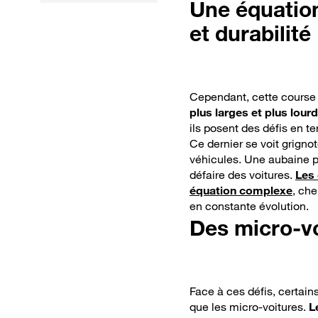
Une équation
ont quasiment
et durabilité
disparu de nos
routes
Cependant, cette course 
plus larges et plus lour
ils posent des défis en t
Ce dernier se voit grign
véhicules. Une aubaine po
défaire des voitures.
Les 
équation complexe
, che
en constante évolution.
Des micro-v
Face à ces défis, certains
que les micro-voitures.
L