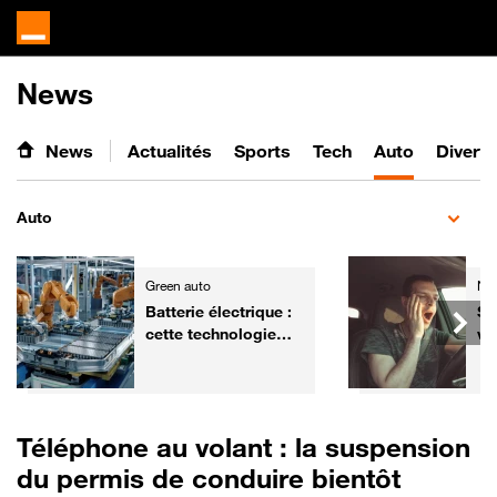
News
News
Actualités
Sports
Tech
Auto
Divert
Auto
Green auto
Ne
Batterie électrique :
So
cette technologie
vo
chinoise promet une
sim
recharge en 3
minutes
Téléphone au volant : la suspension
du permis de conduire bientôt