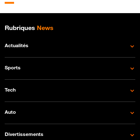
Plan de site
Rubriques
News
Actualités
Sports
Tech
Auto
Divertissements