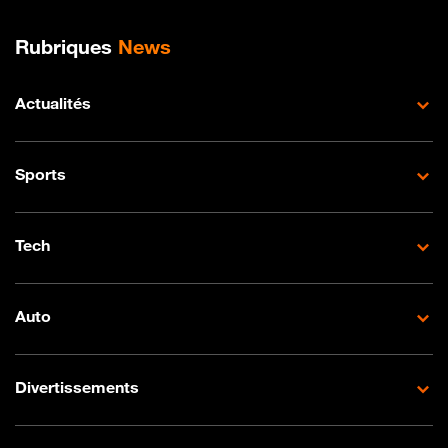
Liens commerciaux
Plan de site
Rubriques
News
Actualités
Sports
Tech