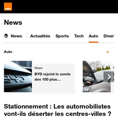
News
News
Actualités
Sports
Tech
Auto
Divert
Auto
News
Ne
BYD rejoint le cercle
Ga
des 100 plus
co
grandes entreprises
l'
mondiales
fa
vo
Fr
Stationnement : Les automobilistes
vont-ils déserter les centres-villes ?