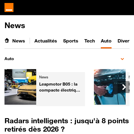
News
News
Actualités
Sports
Tech
Auto
Divert
Auto
News
Ne
Leapmotor B05 : la
Pe
compacte électrique
un
chinoise qui veut
la
bousculer les
vo
références
Vo
européennes
Radars intelligents : jusqu'à 8 points
retirés dès 2026 ?