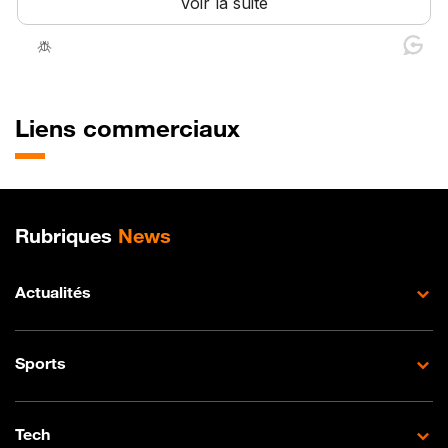
Liens commerciaux
Plan de site
Rubriques
News
Actualités
Sports
Tech