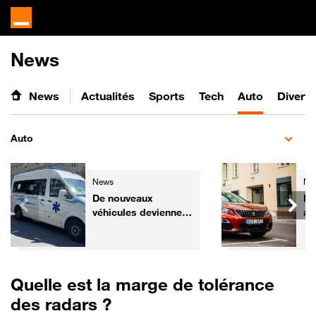
News
News
Actualités
Sports
Tech
Auto
Divert
Auto
News
Ne
De nouveaux
Pe
véhicules deviennent
an
prioritaires dans le
po
Code de la route
tr
fa
Quelle est la marge de tolérance
des radars ?