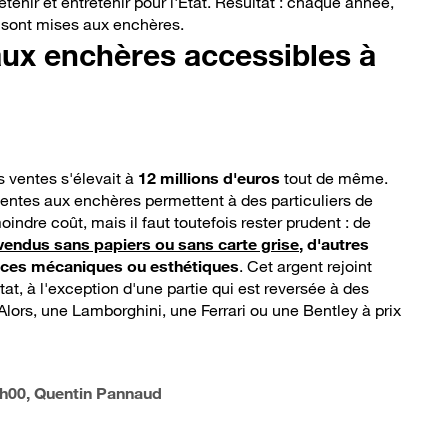
détenir et entretenir pour l'État. Résultat : chaque année,
s sont mises aux enchères.
ux enchères accessibles à
s ventes s'élevait à
12 millions d'euros
tout de même.
ventes aux enchères permettent à des particuliers de
oindre coût, mais il faut toutefois rester prudent : de
vendus sans papiers ou sans carte grise
, d'autres
ances mécaniques ou esthétiques
. Cet argent rejoint
tat, à l'exception d'une partie qui est reversée à des
 Alors, une Lamborghini, une Ferrari ou une Bentley à prix
6h00
, Quentin Pannaud