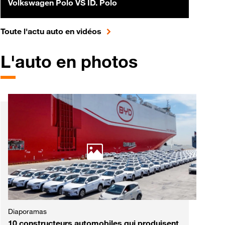
Volkswagen Polo VS ID. Polo
pour accéder à toute l'actualité 
Toute l'actu auto en vidéos
L'auto en photos
Diaporamas
10 constructeurs automobiles qui produisent