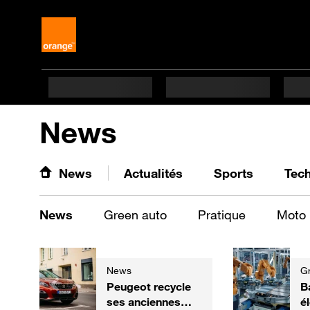
News
News
Actualités
Sports
Tec
News
Green auto
Pratique
Moto
News
G
Peugeot recycle
B
ses anciennes
él