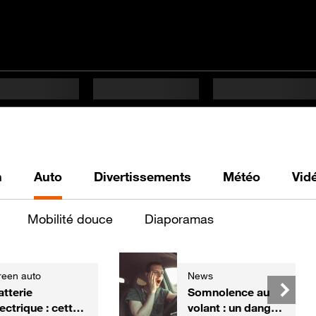
h
Auto
Divertissements
Météo
Vid
Mobilité douce
Diaporamas
reen auto
News
atterie
Somnolence au
ectrique : cette
volant : un danger