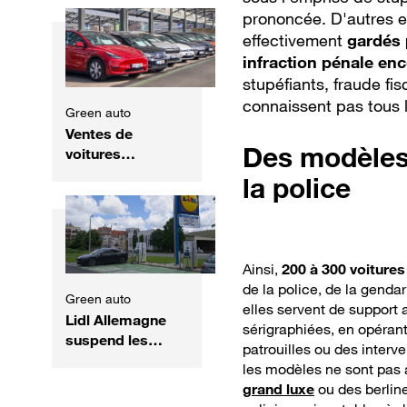
collection de
prononcée. D'autres e
voitures
effectivement
gardés 
d'exception,
infraction pénale en
entre Bugatti,
stupéfiants, fraude fis
Ferrari et
connaissent pas tous
Mercedes rares
Green auto
Ventes de
Des modèles
voitures
électriques :
la police
quelles
perspectives
mondiales pour
2026 ?
Ainsi,
200 à 300 voitures
de la police, de la genda
Green auto
elles servent de support 
Lidl Allemagne
sérigraphiées, en opéran
suspend les
patrouilles ou des interv
commandes de
les modèles ne sont pas a
voitures
grand luxe
ou des berline
électriques de