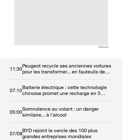
entreprises mondiales
réparer sa voiture
France ?
Publicité
Peugeot recycle ses anciennes voitures
11:30
pour les transformer... en fauteuils de
cinéma
Batterie électrique : cette technologie
07:10
chinoise promet une recharge en 3
minutes
Somnolence au volant : un danger
05:00
similaire... à l'alcool
BYD rejoint le cercle des 100 plus
07/08
grandes entreprises mondiales