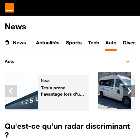
News
News
Actualités
Sports
Tech
Auto
Divert
Auto
News
Ne
Tesla prend
De
l'avantage lors d'un
vé
test de sécurité face
pr
aux voitures
Co
chinoises
Qu'est-ce qu'un radar discriminant
?