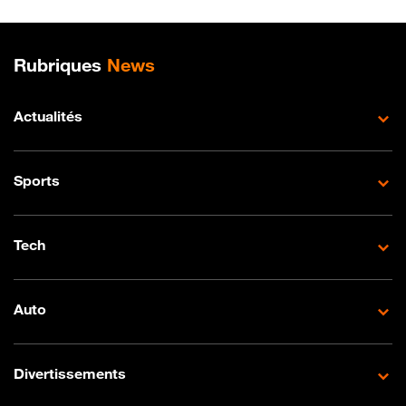
Plan de site
Rubriques
News
Actualités
Sports
Tech
Auto
Divertissements