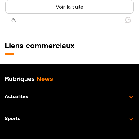
Liens commerciaux
Plan de site
Rubriques
News
Actualités
Sports