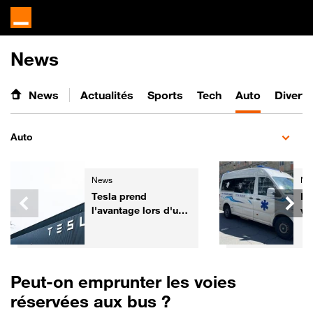
News
News
Actualités
Sports
Tech
Auto
Divert
Auto
News
Ne
Tesla prend
De
l'avantage lors d'un
vé
test de sécurité face
pr
aux voitures
Co
chinoises
Peut-on emprunter les voies
réservées aux bus ?