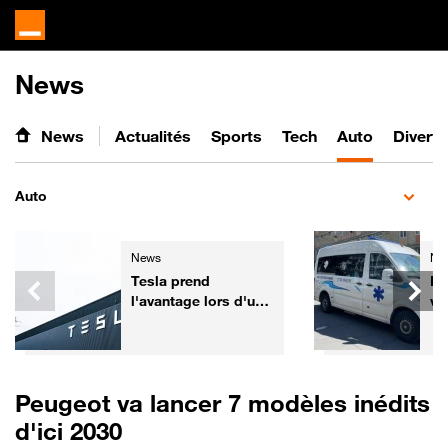
News
News
Actualités
Sports
Tech
Auto
Divert
Auto
News
Ne
Tesla prend
De
l'avantage lors d'un
vé
test de sécurité face
pr
aux voitures
Co
chinoises
Peugeot va lancer 7 modèles inédits
d'ici 2030