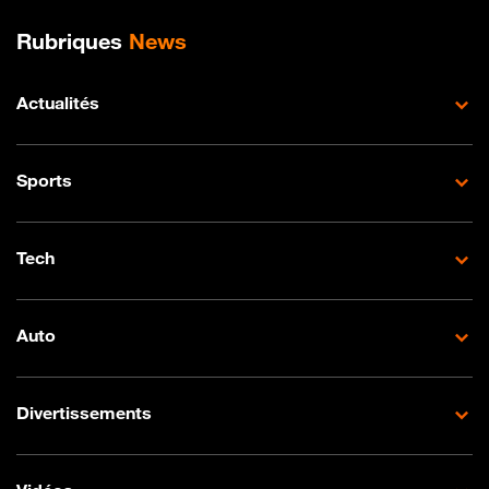
Plan de site
Rubriques
News
Actualités
Sports
Tech
Auto
Divertissements