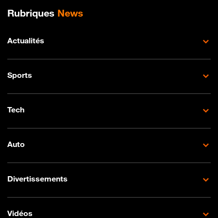
Plan de site
Rubriques
News
Actualités
Sports
Tech
Auto
Divertissements
Vidéos