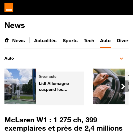
News
News
Actualités
Sports
Tech
Auto
Divert
Auto
Green auto
Ne
Lidl Allemagne
Co
suspend les
ce
commandes de
po
voitures électriques
au
de fonction
re
McLaren W1 : 1 275 ch, 399
exemplaires et près de 2,4 millions