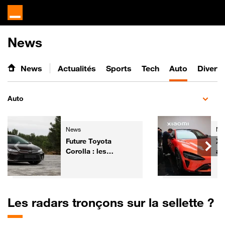
News
News
Actualités
Sports
Tech
Auto
Divert
Auto
News
Ne
Future Toyota
Xi
Corolla : les
av
premières images
él
annoncent une
gr
évolution majeure de
son design
Les radars tronçons sur la sellette ?