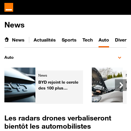
News
News
Actualités
Sports
Tech
Auto
Divert
Auto
News
Ne
BYD rejoint le cercle
Ga
des 100 plus
co
grandes entreprises
l'
mondiales
fa
vo
Fr
Les radars drones verbaliseront
bientôt les automobilistes