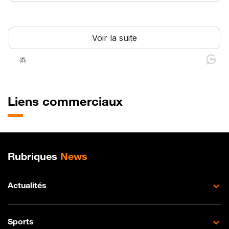
Liens commerciaux
Plan de site
Rubriques
News
Actualités
Sports