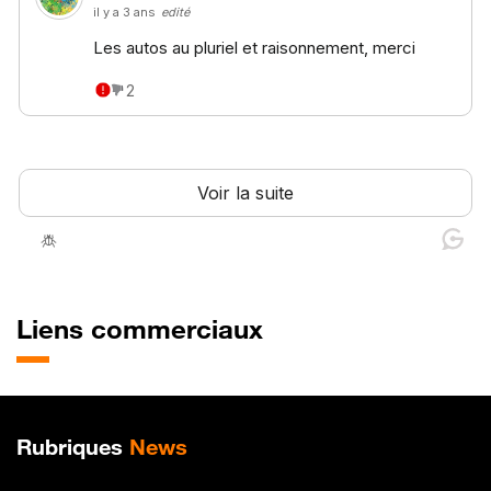
Liens commerciaux
Plan de site
Rubriques
News