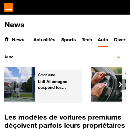
News
News
Actualités
Sports
Tech
Auto
Divert
Auto
Green auto
Ne
Lidl Allemagne
Co
suspend les
ce
commandes de
po
voitures électriques
au
de fonction
re
Les modèles de voitures premiums
déçoivent parfois leurs propriétaires