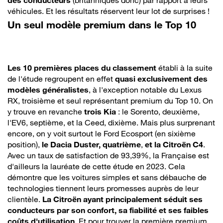
des conducteurs
(britanniques donc) par rapport à leurs
véhicules. Et les résultats réservent leur lot de surprises !
Un seul modèle premium dans le Top 10
Les 10 premières places du classement
établi à la suite
de l'étude regroupent en effet
quasi exclusivement des
modèles généralistes
, à l'exception notable du Lexus
RX, troisième et seul représentant premium du Top 10. On
y trouve en revanche
trois Kia
: le Sorento, deuxième,
l'EV6, septième, et la Ceed, dixième. Mais plus surprenant
encore, on y voit surtout le Ford Ecosport (en sixième
position),
le Dacia Duster, quatrième
,
et la Citroën C4
.
Avec un taux de satisfaction de 93,39%, la Française est
d'ailleurs la lauréate de cette étude en 2023. Cela
démontre que les voitures simples et sans débauche de
technologies tiennent leurs promesses auprès de leur
clientèle.
La Citroën ayant principalement séduit ses
conducteurs par son confort, sa fiabilité et ses faibles
coûts d'utilisation
. Et pour trouver la première premium