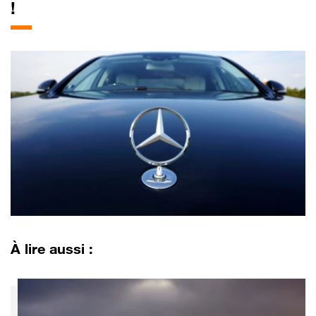
!
À lire aussi :