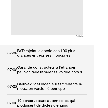
automobilistes à retrouver
ans de garantie et
leur calme
réseau de 50 con
Publicité
BYD rejoint le cercle des 100 plus
07/08
grandes entreprises mondiales
Garantie constructeur à l'étranger :
07/08
peut-on faire réparer sa voiture hors de
France ?
Barrolex : cet ingénieur fait renaître la
07/08
mob... en version électrique
10 constructeurs automobiles qui
07/08
produisent de drôles d'engins