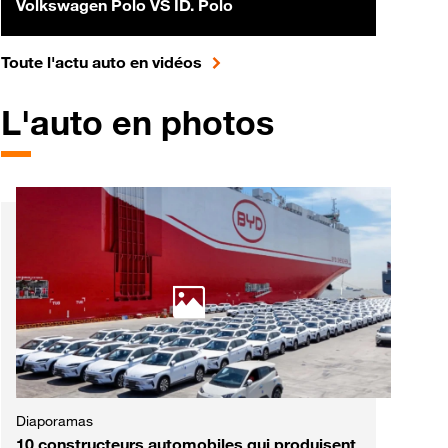
Volkswagen Polo VS ID. Polo
pour accéder à toute l'actualité 
Toute l'actu auto en vidéos
L'auto en photos
Diaporamas
10 constructeurs automobiles qui produisent