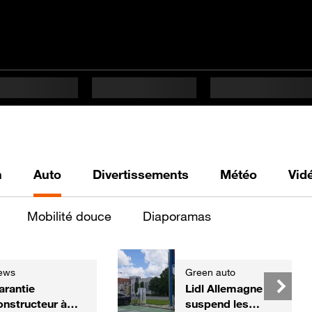
h
Auto
Divertissements
Météo
Vid
Mobilité douce
Diaporamas
ews
Green auto
arantie
Lidl Allemagne
onstructeur à
suspend les