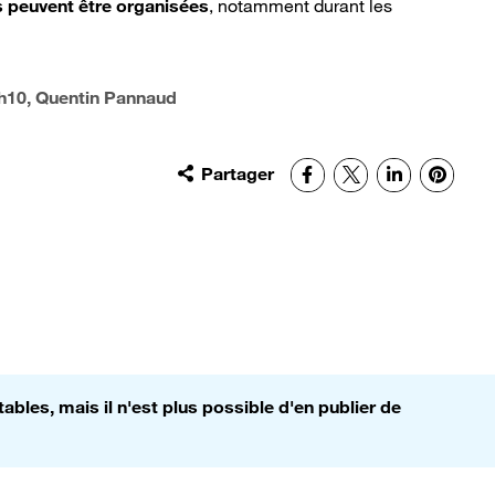
s peuvent être organisées
, notamment durant les
h10
, Quentin Pannaud
Partager
Facebook
X
LinkedIn
Pinter
bles, mais il n'est plus possible d'en publier de