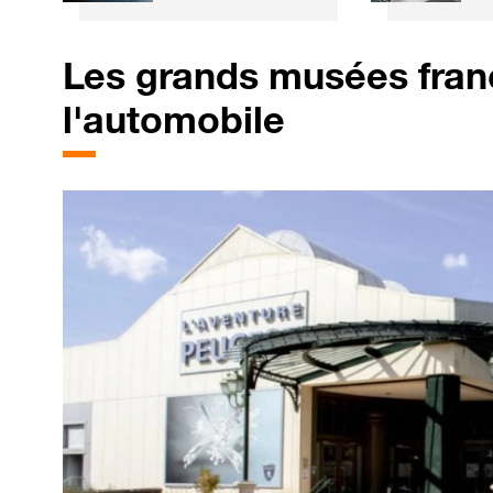
plus grandes
l'
entreprises
o
mondiales
v
Les grands musées fran
F
l'automobile