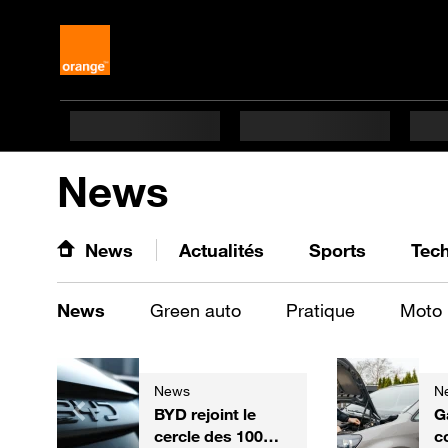
News
News
Actualités
Sports
Tec
News
Green auto
Pratique
Moto
News
N
BYD rejoint le
G
cercle des 100
c