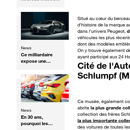
du sport
automobile ouvre
ses portes
Situé au cœur du berceau
d'histoire de la marque a
dans l'univers Peugeot,
d
véhicules les plus récen
dont des modèles embl
News
On y trouve également de
Ce milliardaire
ayant participé aux 24 H
expose une
Cité de l'Au
incroyable
Schlumpf (M
collection de
voitures
d'exception,
entre Bugatti,
Ferrari et
Ce musée, également con
Mercedes rares
abrite
la plus grande co
News
collection des frères Sch
En 30 ans,
la plus importante coll
pourquoi les
des voitures de toutes l
voitures colorées