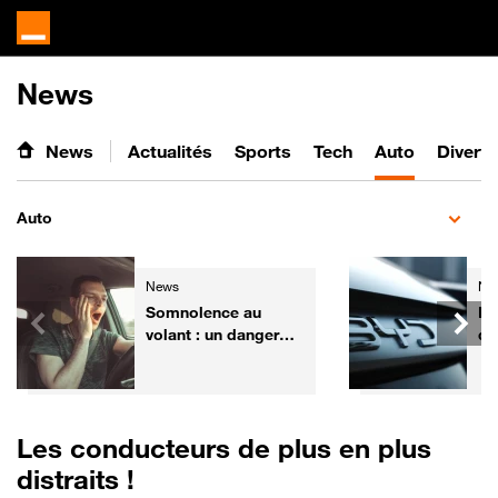
News
News
Actualités
Sports
Tech
Auto
Divert
Auto
News
Ne
Somnolence au
BY
volant : un danger
de
similaire... à l'alcool
gr
mo
Les conducteurs de plus en plus
distraits !