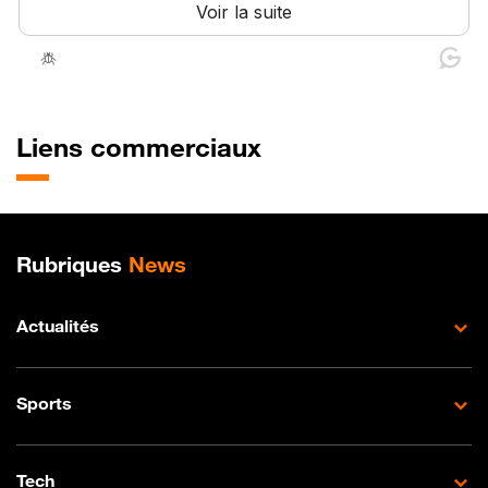
Liens commerciaux
Plan de site
Rubriques
News
Actualités
Sports
Tech