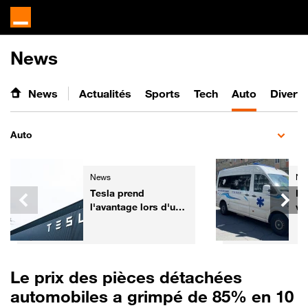
News
News
Actualités
Sports
Tech
Auto
Divert
Auto
News
Ne
Tesla prend
De
l'avantage lors d'un
vé
test de sécurité face
pr
aux voitures
Co
chinoises
Le prix des pièces détachées
automobiles a grimpé de 85% en 10