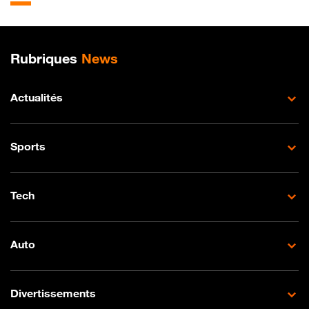
Plan de site
Rubriques
News
Actualités
Sports
Tech
Auto
Divertissements