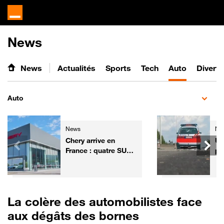
News
News
Actualités
Sports
Tech
Auto
Divert
Auto
News
Ne
Chery arrive en
Un
France : quatre SUV
po
électrifiés, 7 ans de
de
garantie et un réseau
no
de 50 concessions
La colère des automobilistes face
aux dégâts des bornes