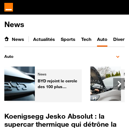
News
News
Actualités
Sports
Tech
Auto
Divert
Auto
News
Ne
BYD rejoint le cercle
Ga
des 100 plus
co
grandes entreprises
l'
mondiales
fa
vo
Fr
Koenigsegg Jesko Absolut : la
supercar thermique qui détrône la