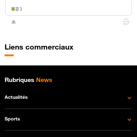
Liens commerciaux
Plan de site
Rubriques
News
Actualités
Sports