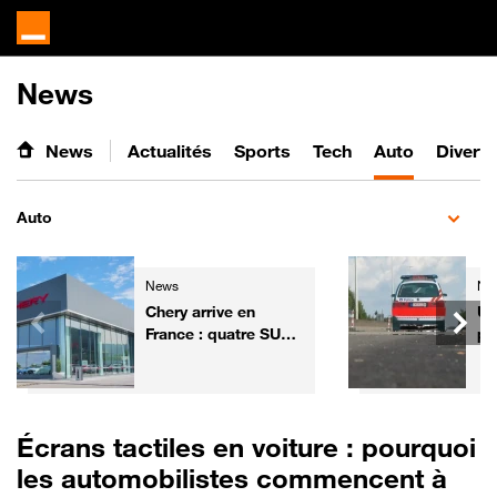
News
News
Actualités
Sports
Tech
Auto
Divert
Auto
News
Ne
Chery arrive en
Un
France : quatre SUV
po
électrifiés, 7 ans de
de
garantie et un réseau
no
de 50 concessions
Écrans tactiles en voiture : pourquoi
les automobilistes commencent à