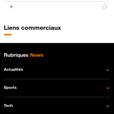
Liens commerciaux
Plan de site
Rubriques
News
Actualités
Sports
Tech