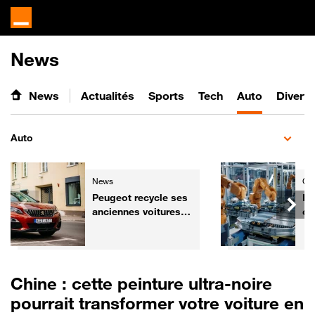
News
News
Actualités
Sports
Tech
Auto
Divert
Auto
News
Gre
Peugeot recycle ses
Ba
anciennes voitures
ce
pour les
ch
transformer... en
re
fauteuils de cinéma
mi
Chine : cette peinture ultra-noire
pourrait transformer votre voiture en