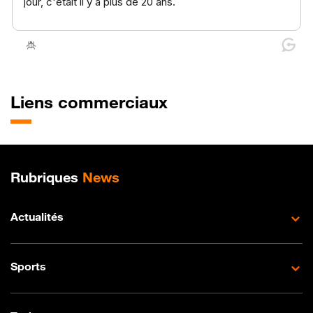
Liens commerciaux
Plan de site
Rubriques
News
Actualités
Sports