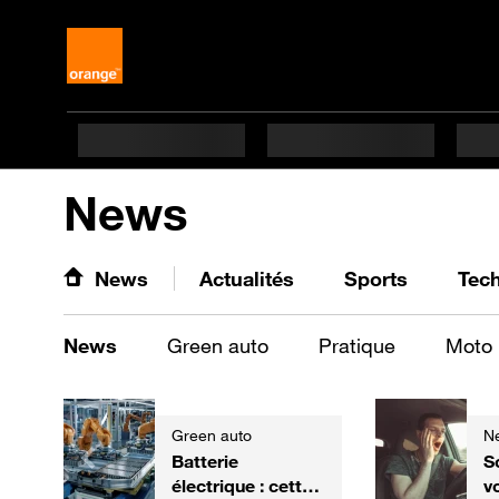
News
News
Actualités
Sports
Tec
News
Green auto
Pratique
Moto
Green auto
N
Batterie
S
électrique : cette
v