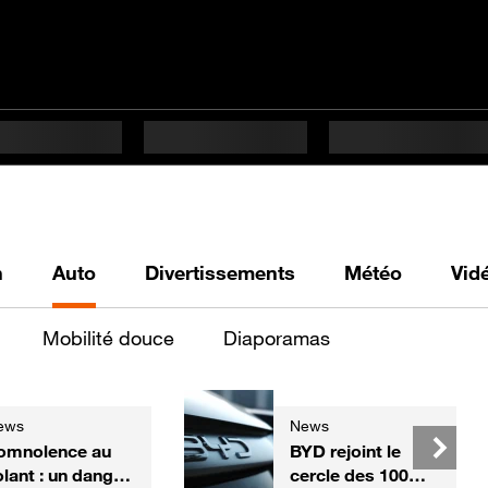
h
Auto
Divertissements
Météo
Vid
Mobilité douce
Diaporamas
ews
News
omnolence au
BYD rejoint le
olant : un danger
cercle des 100