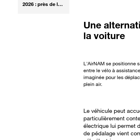
2026 : près de la
moitié des 50 000
véhicules déjà
Une alternati
réservée
la voiture
L'AirNAM se positionne s
entre le vélo à assistanc
imaginée pour les déplace
plein air.
Le véhicule peut accue
particulièrement conte
électrique lui permet 
de pédalage vient com