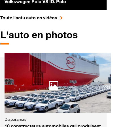
Volkswagen Polo VS ID. Polo
pour accéder à toute l'actualité 
Toute l'actu auto en vidéos
L'auto en photos
Diaporamas
10 constructeurs automobiles qui produisent