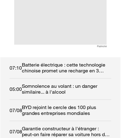
réparer sa voiture hors de
voitures électriqu
France ?
fonction
Publicité
Batterie électrique : cette technologie
07:10
chinoise promet une recharge en 3
minutes
Somnolence au volant : un danger
05:00
similaire... à l'alcool
BYD rejoint le cercle des 100 plus
07/08
grandes entreprises mondiales
Garantie constructeur à l'étranger :
07/08
peut-on faire réparer sa voiture hors de