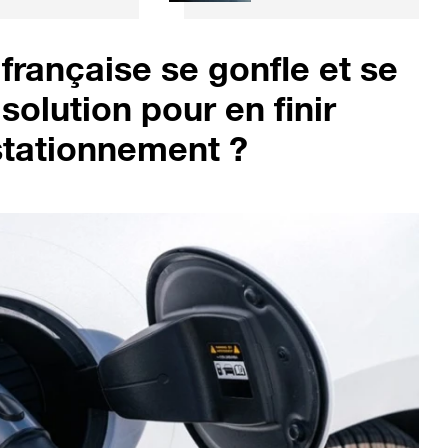
milaire... à
plus grandes
alcool
entreprises
mondiales
 française se gonfle et se
solution pour en finir
stationnement ?