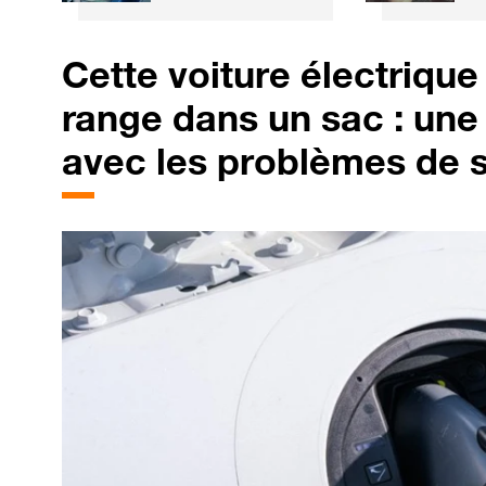
technologie
si
chinoise promet
l'
une recharge en 3
Cette voiture électrique
minutes
range dans un sac : une 
avec les problèmes de 