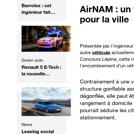
Barrolex : cet
AirNAM : un 
ingénieur fait
pour la ville
renaître la mob...
en version
électrique
Présentée par l'ingénieu
autre
véhicule
actuelleme
Concours Lépine, cette i
Green auto
l'encombrement d'un véhi
Renault 5 E-Tech :
la nouvelle
électrique de la
Contrairement à une v
police suisse
structure gonflable as
dégonflée, elle peut ê
rangement à domicile 
pourrait séduire les 
stationnement.
News
Leasing social