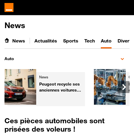
News
News
Actualités
Sports
Tech
Auto
Divert
Auto
News
Gre
Peugeot recycle ses
Ba
anciennes voitures
ce
pour les
ch
transformer... en
re
fauteuils de cinéma
mi
Ces pièces automobiles sont
prisées des voleurs !